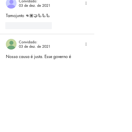
Convidado:
03 de dez. de 2021
Tamojunto 👊🏽🤝🦾🦾🦾
Curtir
Responder
Convidado:
03 de dez. de 2021
Nossa causa é justa. Esse governo é 
ditatorial, escravocrata, leviano e desumano. 
Queremos oq a lei nos concede. #Greve 
#NossosDireitosJá
Curtir
Responder
Convidado:
03 de dez. de 2021
Só queremos justiça e respeito
Curtir
Responder