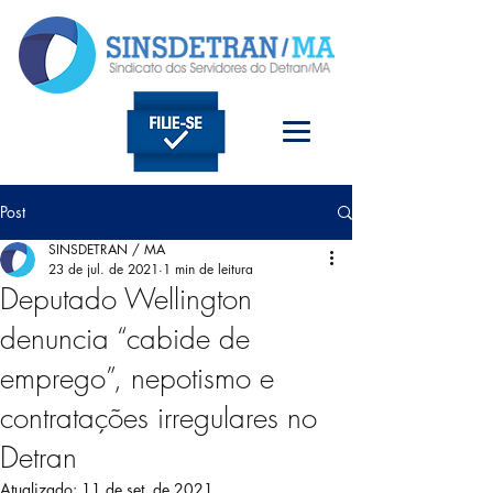
Post
SINSDETRAN / MA
23 de jul. de 2021
1 min de leitura
Deputado Wellington
denuncia “cabide de
emprego”, nepotismo e
contratações irregulares no
Detran
Atualizado:
11 de set. de 2021