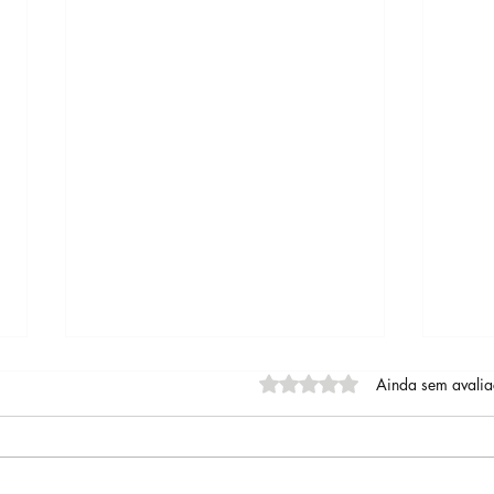
Avaliado com 0 de 5 estrel
Ainda sem avali