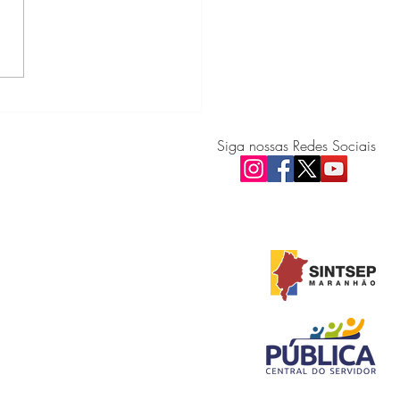
an/MA publica edital para
enciamento de CFCs,
icas e Despachantes
Siga nossas Redes Sociais