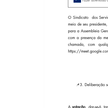
Fazer download 
O Sindicato  dos Servi
meio de seu presidente, 
para a Assembleia Gera
com a presença da met
chamada, com qualq
https://meet.google.com
📌3. Deliberação s
A 
votação  
dar-se-á, t