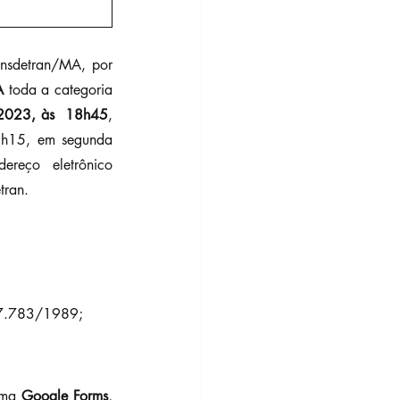
nsdetran/MA, por 
 
toda a categoria 
 2023, às  18h45
, 
9h15, em segunda 
reço eletrônico  
tran.
. 7.783/1989;
rma 
Google Forms
, 