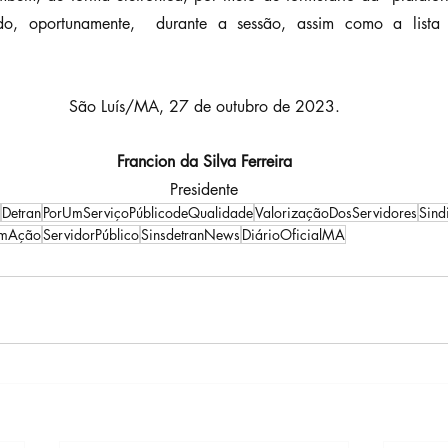
ado, oportunamente,  durante a sessão, assim como a lista
São Luís/MA, 27 de outubro de 2023.
Francion da Silva Ferreira
Presidente
Detran
PorUmServiçoPúblicodeQualidade
ValorizaçãoDosServidores
Sind
EmAção
ServidorPúblico
SinsdetranNews
DiárioOficialMA