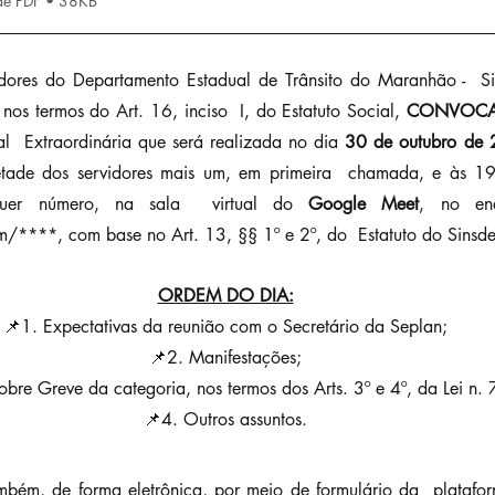
de PDF • 38KB
dores do Departamento Estadual de Trânsito do Maranhão -  Si
nos termos do Art. 16, inciso  I, do Estatuto Social, 
CONVOCA
l  Extraordinária que será realizada no dia 
30 de outubro de
ade dos servidores mais um, em primeira  chamada, e às 1
uer número, na sala  virtual do 
Google Meet
, no ende
/****, com base no Art. 13, §§ 1º e 2º, do  Estatuto do Sinsde
ORDEM DO DIA:
📌1. Expectativas da reunião com o Secretário da Seplan;
📌2. Manifestações;
obre Greve da categoria, nos termos dos Arts. 3º e 4º, da Lei n
📌4. Outros assuntos.
ambém, de forma eletrônica, por meio de formulário da  platafo