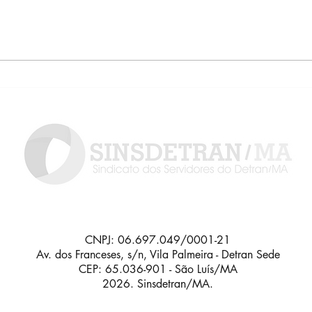
Concurso do Detran/MA
Detr
2026 está cada vez mais
cred
próximo
Clín
CNPJ: 06.697.049/0001-21
Av. dos Franceses, s/n, Vila Palmeira - Detran Sede
CEP: 65.036-901 - São Luís/MA
2026. Sinsdetran/MA.