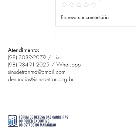
Assembleia Geral
Escreva um comentário
Extraordinária 10/07/2026
às 18h45 (Google Meet) -
ADIADO PARA 14/07
Atendimento:
/ Fixo
(98) 3089-2079
/ Whatsapp
(98) 98491-2025
sinsdetranma@gmail.com
denuncias@sinsdetran.org.br