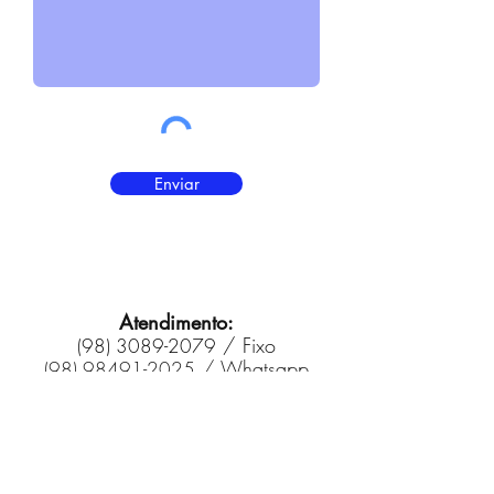
Enviar
Atendimento:
/ Fixo
(98) 3089-2079
/ Whatsapp
(98) 98491-2025
sinsdetranma@gmail.com
denuncias@sinsdetran.org.br