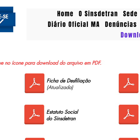
Home
O Sinsdetran
Sede 
Diário Oficial MA
Denúncias
Downl
ue no ícone para download do arquivo em PDF.
Ficha de Desfiliação
(Atualizada)
Estatuto Social
do Sinsdetran