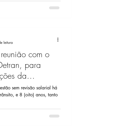
e leitura
a reunião com o
Detran, para
cações da
stão sem revisão salarial há
rânsito, e 8 (oito) anos, tanto