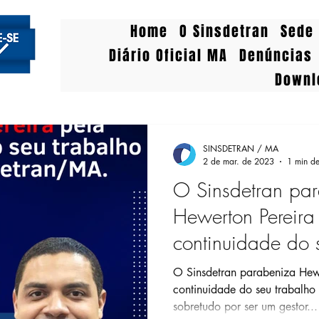
Home
O Sinsdetran
Sede 
Diário Oficial MA
Denúncias
Downl
SINSDETRAN / MA
2 de mar. de 2023
1 min de
O Sinsdetran pa
Hewerton Pereira
continuidade do 
frente do Detra
O Sinsdetran parabeniza Hewerton Pereira pela
continuidade do seu trabalho à frent
sobretudo por ser um gestor...