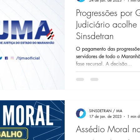
24 de jan. de 2023
1 min de
Progressões por 
Judiciário acolh
Sinsdetran
O pagamento das progressões
servidores de todo o Maranhão. A ação judicial t
fase recursal. A decisão...
SINSDETRAN / MA
17 de jan. de 2023
1 min de
Assédio Moral no