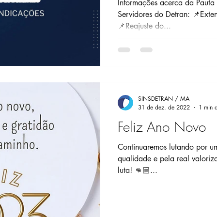
Informações acerca da Pauta 
Servidores do Detran: 📌Ext
📌Reajuste do...
SINSDETRAN / MA
31 de dez. de 2022
1 min d
Feliz Ano Novo
Continuaremos lutando por um
qualidade e pela real valori
luta! 👊🏼...