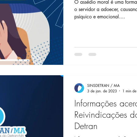
O assédio moral é uma forma de abuso que pode até levar
o servidor a adoecer, causando-lhe sofriment
psíquico e emocional....
SINSDETRAN / MA
3 de jan. de 2023
1 min de 
Informações acer
Reivindicações d
Detran