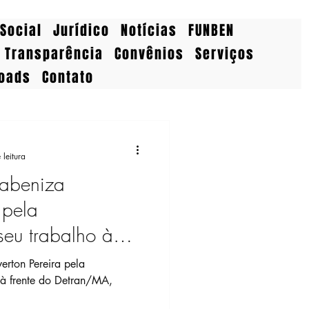
Social
Jurídico
Notícias
FUNBEN
Transparência
Convênios
Serviços
oads
Contato
 leitura
rabeniza
 pela
seu trabalho à
n/MA
e do Detran/MA,