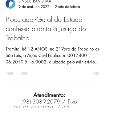
SINSDETRAN / MA
9 de mai. de 2022
2 min de leitura
Procurador-Geral do Estado
confessa afronta à Justiça do
Trabalho
Tramita, há 12 ANOS, na 2ª Vara do Trabalho de
São Luís, a Ação Civil Pública n. 0017400-
06.2010.5.16.0002, ajuizada pelo Ministério...
Atendimento:
/ Fixo
(98) 3089-2079
/ Whatsapp
(98) 98491-2025
sinsdetranma@gmail.com
denuncias@sinsdetran.org.br