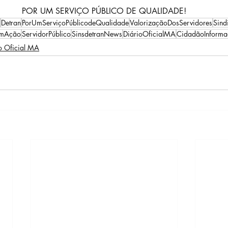
POR UM SERVIÇO PÚBLICO DE QUALIDADE!
Detran
PorUmServiçoPúblicodeQualidade
ValorizaçãoDosServidores
Sind
EmAção
ServidorPúblico
SinsdetranNews
DiárioOficialMA
CidadãoInform
o Oficial MA