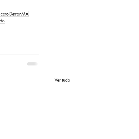
icato
DetranMA
ado
Ver tudo