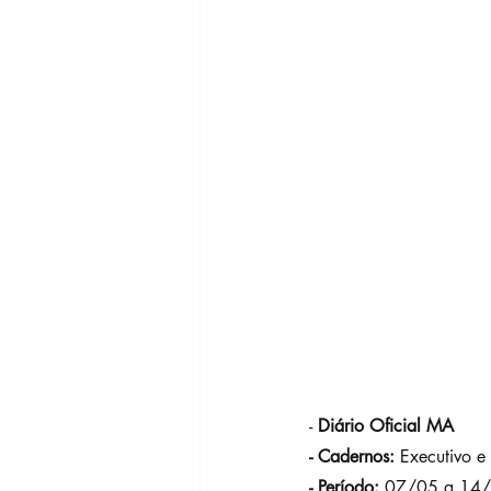
-
 Diário Oficial MA
- Cadernos:
 Executivo e 
- Período:
 07/05 a 14