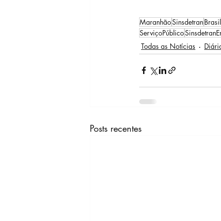
Maranhão
Sinsdetran
Brasil
ServiçoPúblico
Sinsdetran
Todas as Notícias
Diári
Posts recentes