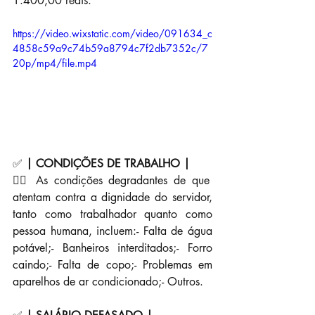
1.400,00 reais.
https://video.wixstatic.com/video/091634_c
4858c59a9c74b59a8794c7f2db7352c/7
20p/mp4/file.mp4
✅ 
| CONDIÇÕES DE TRABALHO |
👉🏼 As condições degradantes de que 
atentam contra a dignidade do servidor, 
tanto como trabalhador quanto como 
pessoa humana, incluem:- Falta de água 
potável;- Banheiros interditados;- Forro 
caindo;- Falta de copo;- Problemas em 
aparelhos de ar condicionado;- Outros.