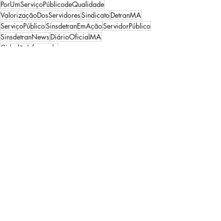
PorUmServiçoPúblicodeQualidade
ValorizaçãoDosServidores
Sindicato
DetranMA
ServiçoPúblico
SinsdetranEmAção
ServidorPúblico
SinsdetranNews
DiárioOficialMA
CidadãoInformado
Todas as Notícias
Posts recentes
Ver tudo