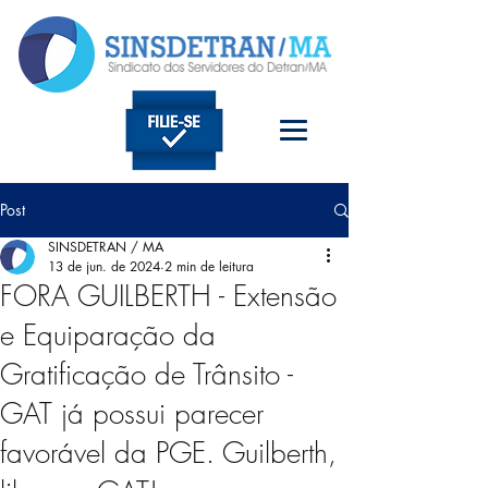
Post
SINSDETRAN / MA
13 de jun. de 2024
2 min de leitura
FORA GUILBERTH - Extensão
e Equiparação da
Gratificação de Trânsito -
GAT já possui parecer
favorável da PGE. Guilberth,