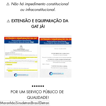
⚠️ 
Não há impedimento constitucional 
ou infraconstitucional.
⚠️ 
EXTENSÃO E EQUIPARAÇÃO DA 
GAT JÁ!
••••••
POR UM SERVIÇO PÚBLICO DE 
QUALIDADE!
Maranhão
Sinsdetran
Brasil
Detran