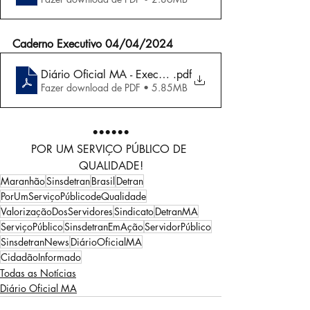
Caderno Executivo 04/04/2024
Diário Oficial MA - Executivo 04-04-2024
.pdf
Fazer download de PDF • 5.85MB
••••••
POR UM SERVIÇO PÚBLICO DE 
QUALIDADE!
Maranhão
Sinsdetran
Brasil
Detran
PorUmServiçoPúblicodeQualidade
ValorizaçãoDosServidores
Sindicato
DetranMA
ServiçoPúblico
SinsdetranEmAção
ServidorPúblico
SinsdetranNews
DiárioOficialMA
CidadãoInformado
Todas as Notícias
Diário Oficial MA