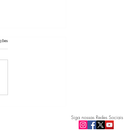
as.
ações
an/MA publica edital para
enciamento de CFCs,
icas e Despachantes
Siga nossas Redes Sociais