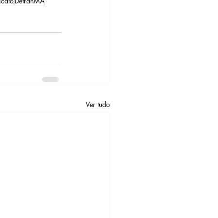
icato
DetranMA
Ver tudo