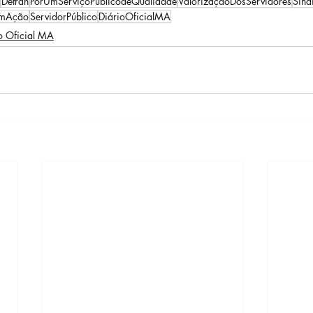
Detran
PorUmServiçoPúblicodeQualidade
ValorizaçãoDosServidores
Sind
EmAção
ServidorPúblico
DiárioOficialMA
o Oficial MA