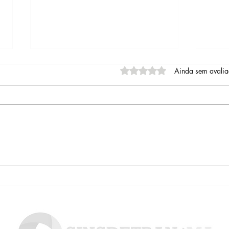
Avaliado com 0 de 5 estrel
Ainda sem avali
Concurso do Detran/MA
Detr
2026 está cada vez mais
cred
próximo
Clín