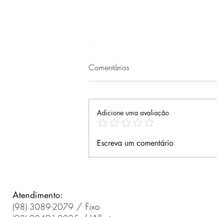
Comentários
Adicione uma avaliação
Assembleia Geral
Escreva um comentário
Extraordinária 10/07/2026
às 18h45 (Google Meet) -
ADIADO PARA 14/07
Atendimento:
/ Fixo
(98) 3089-2079