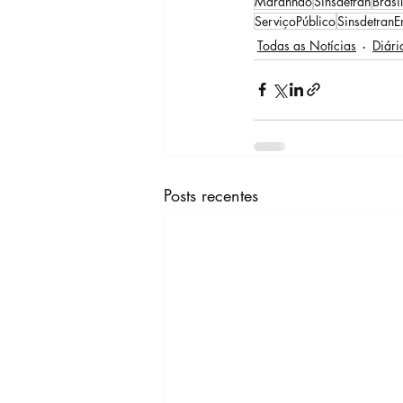
Maranhão
Sinsdetran
Brasil
ServiçoPúblico
Sinsdetran
Todas as Notícias
Diári
Posts recentes