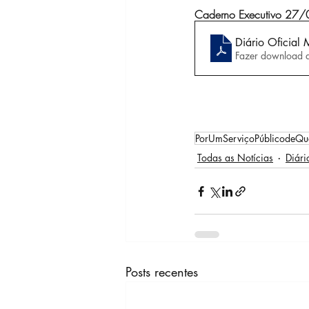
Caderno Executivo 27
Diário Oficial
Fazer download 
PorUmServiçoPúblicodeQu
Todas as Notícias
Diári
Posts recentes