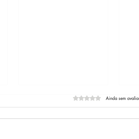
Avaliado com 0 de 5 estrel
Ainda sem avali