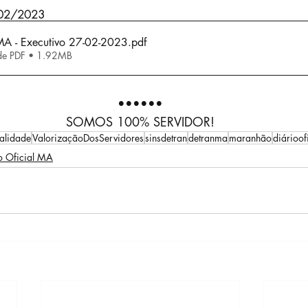
/02/2023
 MA - Executivo 27-02-2023
.pdf
de PDF • 1.92MB
••••••
SOMOS 100% SERVIDOR!
alidade
ValorizaçãoDosServidores
sinsdetran
detranma
maranhão
diárioof
o Oficial MA