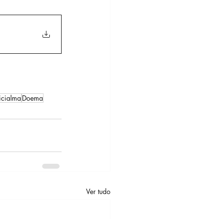
icialma
Doema
Ver tudo