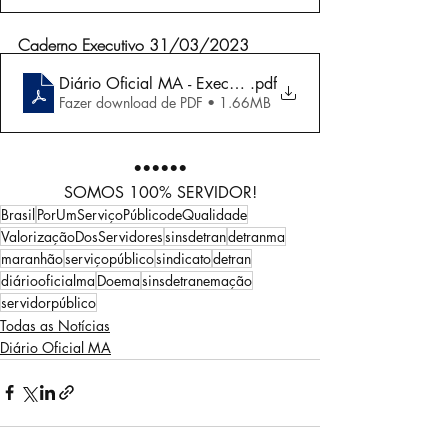
Caderno Executivo 31/03/2023
Diário Oficial MA - Executivo 31-03-2023
.pdf
Fazer download de PDF • 1.66MB
••••••
SOMOS 100% SERVIDOR!
Brasil
PorUmServiçoPúblicodeQualidade
ValorizaçãoDosServidores
sinsdetran
detranma
maranhão
serviçopúblico
sindicato
detran
diáriooficialma
Doema
sinsdetranemação
servidorpúblico
Todas as Notícias
Diário Oficial MA