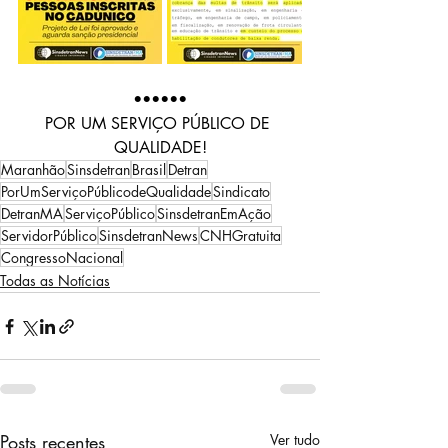
••••••
POR UM SERVIÇO PÚBLICO DE 
QUALIDADE!
Maranhão
Sinsdetran
Brasil
Detran
PorUmServiçoPúblicodeQualidade
Sindicato
DetranMA
ServiçoPúblico
SinsdetranEmAção
ServidorPúblico
SinsdetranNews
CNHGratuita
CongressoNacional
Todas as Notícias
Posts recentes
Ver tudo