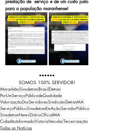
prestação de  serviço e de um custo justo 
para a população maranhense!
••••••
SOMOS 100% SERVIDOR!
Maranhão
Sinsdetran
Brasil
Detran
PorUmServiçoPúblicodeQualidade
ValorizaçãoDosServidores
Sindicato
DetranMA
ServiçoPúblico
SinsdetranEmAção
ServidorPúblico
SinsdetranNews
DiárioOficialMA
CidadãoInformado
VistoriaVeicular
Terceirização
Todas as Notícias