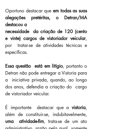
Oportuno destacar que 
em todas as suas 
alegações pretéritas, o Detran/MA 
destacou a
necessidade  da criação de 120 (cento 
e vinte) cargos de vistoriador veicular
, 
por  tratar-se de atividades técnicas e 
específicas.
Essa questão  está em litígio
, portanto o 
Detran não pode entregar a Vistoria para 
a  iniciativa privada, quando, ao longo 
dos anos, defendia a criação do  cargo 
de vistoriador veicular.
É importante  destacar que a 
vistoria
, 
além de constituir-se, indubitavelmente, 
uma  atividade-fim
, trata-se de um ato 
administrativo, razão pela qual  somente 