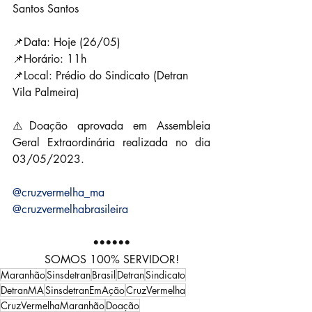
Santos Santos
📌Data: Hoje (26/05)
📌Horário: 11h
📌Local: Prédio do Sindicato (Detran 
Vila Palmeira)
⚠️Doação aprovada em Assembleia 
Geral Extraordinária realizada no dia 
03/05/2023.
@cruzvermelha_ma
@cruzvermelhabrasileira
••••••
SOMOS 100% SERVIDOR!
Maranhão
Sinsdetran
Brasil
Detran
Sindicato
DetranMA
SinsdetranEmAção
CruzVermelha
CruzVermelhaMaranhão
Doação