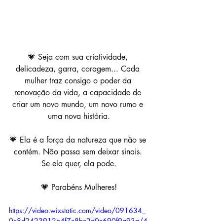
💗 Seja com sua criatividade, 
delicadeza, garra, coragem... Cada 
mulher traz consigo o poder da 
renovação da vida, a capacidade de 
criar um novo mundo, um novo rumo e 
uma nova história.
💗 Ela é a força da natureza que não se 
contém. Não passa sem deixar sinais. 
Se ela quer, ela pode.
💗 Parabéns Mulheres!
https://video.wixstatic.com/video/091634_
0c8d2423912b4f7c8be2d0e690f9a93a/4