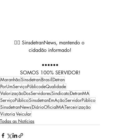
👉🏼 SinsdetranNews, mantendo o 
cidadão informado!
••••••
SOMOS 100% SERVIDOR!
Maranhão
Sinsdetran
Brasil
Detran
PorUmServiçoPúblicodeQualidade
ValorizaçãoDosServidores
Sindicato
DetranMA
ServiçoPúblico
SinsdetranEmAção
ServidorPúblico
SinsdetranNews
DiárioOficialMA
Terceirização
Vistoria Veicular
Todas as Notícias