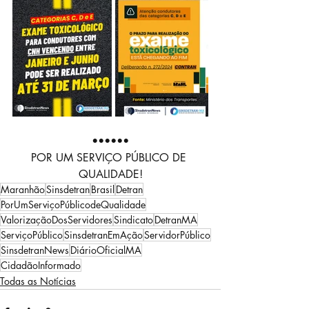
••••••
POR UM SERVIÇO PÚBLICO DE 
QUALIDADE!
Maranhão
Sinsdetran
Brasil
Detran
PorUmServiçoPúblicodeQualidade
ValorizaçãoDosServidores
Sindicato
DetranMA
ServiçoPúblico
SinsdetranEmAção
ServidorPúblico
SinsdetranNews
DiárioOficialMA
CidadãoInformado
Todas as Notícias