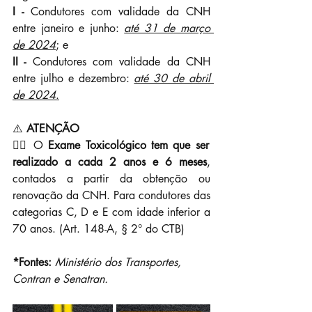
I -
 Condutores com validade da CNH 
entre janeiro e junho: 
até 31 de março 
de 2024
; e
II - 
Condutores com validade da CNH 
entre julho e dezembro:
até 30 de abril 
de 2024
.
⚠️
 ATENÇÃO
👉🏼 O 
Exame Toxicológico tem que ser 
realizado a cada 2 anos e 6 meses
, 
contados a partir da obtenção ou 
renovação da CNH. Para condutores das 
categorias C, D e E com idade inferior a 
70 anos. (Art. 148-A, § 2° do CTB)
*Fontes:
Ministério dos Transportes, 
Contran e Senatran.