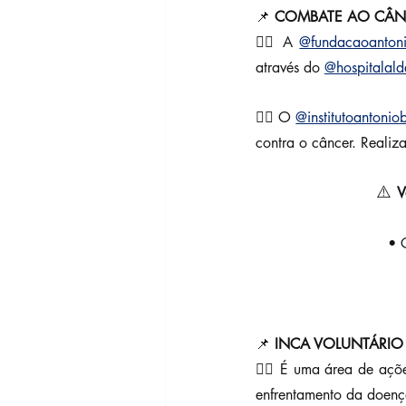
📌 
COMBATE AO CÂ
👉🏼 A 
@fundacaoanton
através do 
@hospitalald
👉🏼 O 
@institutoantonio
contra o câncer. Realiz
⚠️ 
V
• 
📌 
INCA VOLUNTÁRIO
👉🏼 É uma área de açõe
enfrentamento da doença