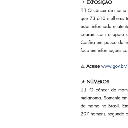
📌 
EXPOSIÇÃO
👉🏼 O câncer de mama 
que 73.610 mulheres t
estar informada e ate
criaram com o apoio d
Confira um pouco da ex
foco em informações co
⚠️ 
Acesse 
www.gov.br/
📌 
NÚMEROS
👉🏼 O câncer de mama
melanoma. Somente em 
de mama no Brasil. Em
207 homens, segundo o 