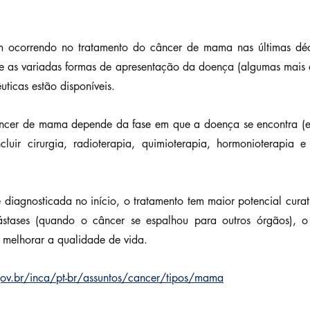
m ocorrendo no tratamento do câncer de mama nas últimas déca
 as variadas formas de apresentação da doença (algumas mais ag
uticas estão disponíveis.
âncer de mama depende da fase em que a doença se encontra (es
luir cirurgia, radioterapia, quimioterapia, hormonioterapia e 
diagnosticada no início, o tratamento tem maior potencial curat
ástases (quando o câncer se espalhou para outros órgãos), o 
 melhorar a qualidade de vida.
v.br/inca/pt-br/assuntos/cancer/tipos/mama