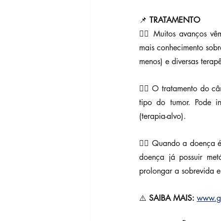
📌 
TRATAMENTO
👉🏼 Muitos avanços vê
mais conhecimento sobre
menos) e diversas terapê
👉🏼 O tratamento do c
tipo do tumor. Pode inc
(terapia-alvo).
👉🏼 Quando a doença é 
doença já possuir met
prolongar a sobrevida e
⚠️ 
SAIBA MAIS:
www.go