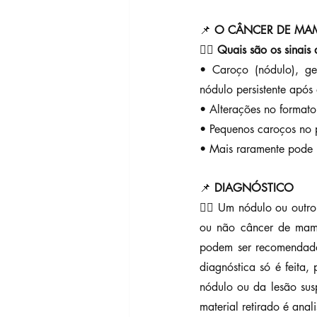
📌 
O CÂNCER DE MA
👉🏼 
Quais são os sinais
• Caroço (nódulo), ge
nódulo persistente apó
• Alterações no formato
• Pequenos caroços no 
• Mais raramente pode 
📌 
DIAGNÓSTICO
👉🏼 Um nódulo ou outro
ou não câncer de mama
podem ser recomendado
diagnóstica só é feita,
nódulo ou da lesão sus
material retirado é anal