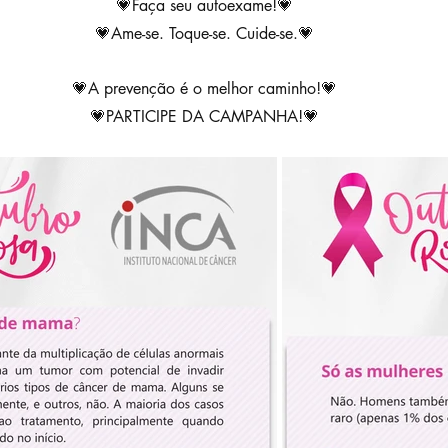
💗Faça seu autoexame!💗
💗Ame-se. Toque-se. Cuide-se.💗
💗A prevenção é o melhor caminho!💗
💗PARTICIPE DA CAMPANHA!💗