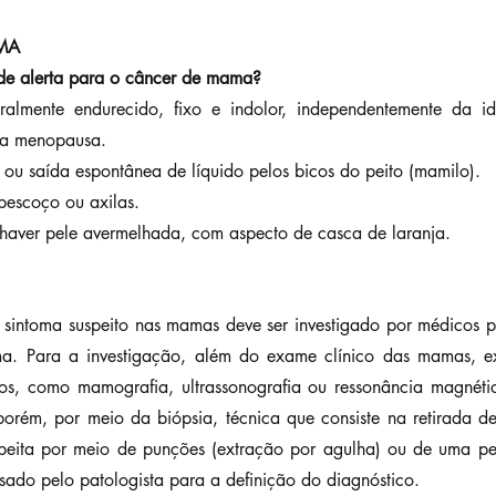
MA
 de alerta para o câncer de mama?
ralmente endurecido, fixo e indolor, independentemente da id
s a menopausa.
 ou saída espontânea de líquido pelos bicos do peito (mamilo).
pescoço ou axilas.
haver pele avermelhada, com aspecto de casca de laranja.
 sintoma suspeito nas mamas deve ser investigado por médicos pa
. Para a investigação, além do exame clínico das mamas, 
s, como mamografia, ultrassonografia ou ressonância magnétic
 porém, por meio da biópsia, técnica que consiste na retirada d
peita por meio de punções (extração por agulha) ou de uma pe
isado pelo patologista para a definição do diagnóstico.