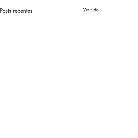
Posts recentes
Ver tudo
Comentários
0.0 / 5 (0)