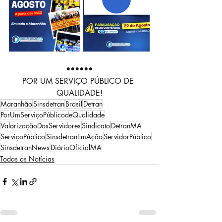
••••••
POR UM SERVIÇO PÚBLICO DE 
QUALIDADE!
Maranhão
Sinsdetran
Brasil
Detran
PorUmServiçoPúblicodeQualidade
ValorizaçãoDosServidores
Sindicato
DetranMA
ServiçoPúblico
SinsdetranEmAção
ServidorPúblico
SinsdetranNews
DiárioOficialMA
Todas as Notícias