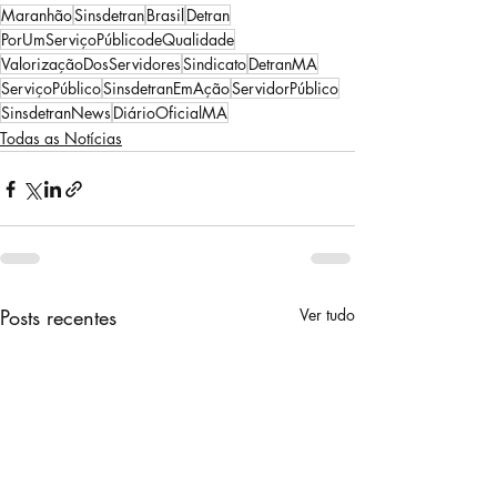
Maranhão
Sinsdetran
Brasil
Detran
PorUmServiçoPúblicodeQualidade
ValorizaçãoDosServidores
Sindicato
DetranMA
ServiçoPúblico
SinsdetranEmAção
ServidorPúblico
SinsdetranNews
DiárioOficialMA
Todas as Notícias
Posts recentes
Ver tudo