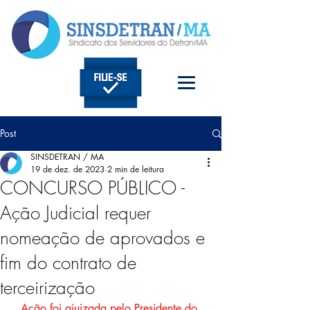
Post
SINSDETRAN / MA
19 de dez. de 2023
2 min de leitura
CONCURSO PÚBLICO -
Ação Judicial requer
nomeação de aprovados e
fim do contrato de
terceirização
Ação foi ajuizada pelo Presidente do 