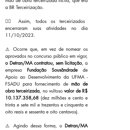
mão de obra terceirizada ilícita, que era 
a BR Terceirização.
👉🏼 Assim, todos os terceirizados 
encerraram suas atividades no dia 
11/10/2023.
⚠️ Ocorre que, em vez de nomear os 
aprovados no concurso público em vigor, 
o Detran/MA contratou, sem licitação
, a 
empresa 
Fundação Sousândrade
 de 
Apoio ao Desenvolvimento da UFMA - 
FSADU para fornecimento de
 mão de 
obra terceirizada
, no vultoso 
valor de R$ 
10.137.358,68
 (dez milhões e cento e 
trinta e sete mil e trezentos e cinquenta e 
oito reais e sessenta e oito centavos).
⚠️ Agindo dessa forma, o 
Detran/MA 