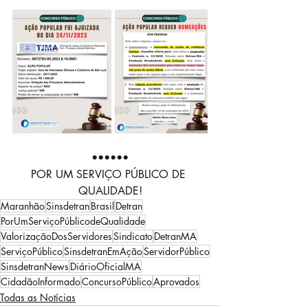
••••••
POR UM SERVIÇO PÚBLICO DE 
QUALIDADE!
Maranhão
Sinsdetran
Brasil
Detran
PorUmServiçoPúblicodeQualidade
ValorizaçãoDosServidores
Sindicato
DetranMA
ServiçoPúblico
SinsdetranEmAção
ServidorPúblico
SinsdetranNews
DiárioOficialMA
CidadãoInformado
ConcursoPúblico
Aprovados
Todas as Notícias