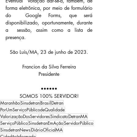
Eventual  votação dar-se-á, também, de 
forma eletrônica, por meio de formulário 
do  Google Forms, que será 
disponibilizado, oportunamente, durante 
a  sessão, assim como a lista de 
presença.
São Luís/MA, 23 de junho de 2023.
Francion da Silva Ferreira
Presidente
••••••
SOMOS 100% SERVIDOR!
Maranhão
Sinsdetran
Brasil
Detran
PorUmServiçoPúblicodeQualidade
ValorizaçãoDosServidores
Sindicato
DetranMA
ServiçoPúblico
SinsdetranEmAção
ServidorPúblico
SinsdetranNews
DiárioOficialMA
CidadãoInformado