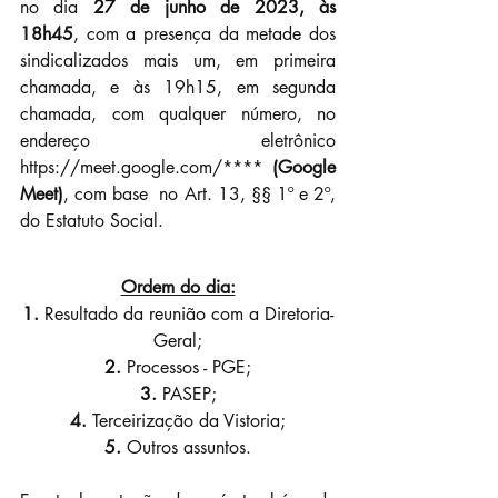
no dia 
27 de junho de 2023, às  
18h45
, com a presença da metade dos 
sindicalizados mais um, em primeira  
chamada, e às 19h15, em segunda 
chamada, com qualquer número, no  
endereço eletrônico 
https://meet.google.com/**** 
(Google 
Meet)
, com base  no Art. 13, §§ 1º e 2º, 
do Estatuto Social.
Ordem do dia:
1.
Resultado da reunião com a Diretoria-
Geral;
2.
Processos - PGE;
3.
PASEP
;
4.
Terceirização da Vistoria
;
5. 
Outros assuntos.