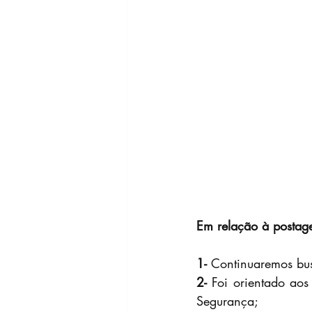
Em relação à postag
1-
 Continuaremos bus
2- 
Foi orientado ao
Segurança;