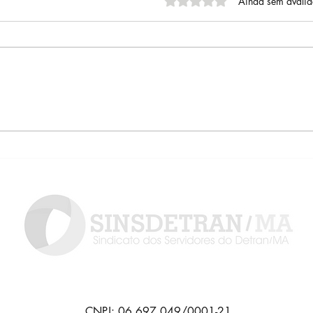
Avaliado com 0 de 5 estrel
Ainda sem avali
Concurso do Detran/MA
Detr
2026 está cada vez mais
cred
próximo
Clín
CNPJ: 06.697.049/0001-21