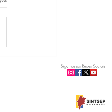
as.
ações
an/MA publica edital para
enciamento de CFCs,
icas e Despachantes
Siga nossas Redes Sociais