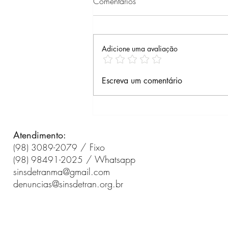
Comentários
Adicione uma avaliação
Assembleia Geral
Escreva um comentário
Extraordinária 10/07/2026
às 18h45 (Google Meet) -
ADIADO PARA 14/07
Atendimento:
/ Fixo
(98) 3089-2079
/ Whatsapp
(98) 98491-2025
sinsdetranma@gmail.com
denuncias@sinsdetran.org.br