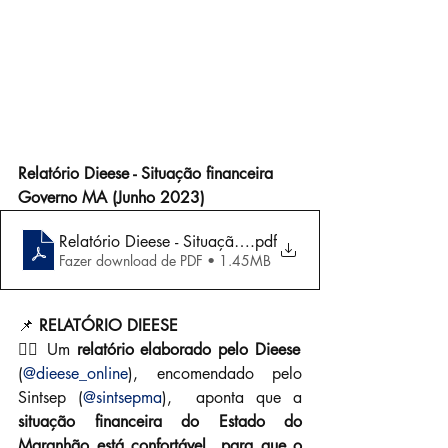
Relatório Dieese - Situação financeira 
Governo MA (Junho 2023)
Relatório Dieese - Situação financeira Governo MA (Ju
.pdf
Fazer download de PDF • 1.45MB
📌 
RELATÓRIO DIEESE
👉🏼 Um 
relatório elaborado pelo Dieese
(
@dieese_online
), encomendado pelo 
Sintsep (
@sintsepma
),  aponta que a 
situação financeira do Estado do 
Maranhão está confortável  para que o 