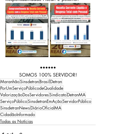
••••••
SOMOS 100% SERVIDOR!
Maranhão
Sinsdetran
Brasil
Detran
PorUmServiçoPúblicodeQualidade
ValorizaçãoDosServidores
Sindicato
DetranMA
ServiçoPúblico
SinsdetranEmAção
ServidorPúblico
SinsdetranNews
DiárioOficialMA
CidadãoInformado
Todas as Notícias